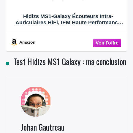
Hidizs MS1-Galaxy Écouteurs Intra-
Auriculaires HiFi, IEM Haute Performance
avec Double Circuit Magnétique
Dynamique, 2-pin, Câble Détachables 0,78
mm, Prise 3,5 mm, Contrôle en Ligne avec
Amazon
Microphone
Test Hidizs MS1 Galaxy : ma conclusion
Johan Gautreau