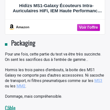
Hidizs MS1-Galaxy Écouteurs Intra-
Auriculaires HiFi, IEM Haute Performance
avec Double Circuit Magnétique
Dynamique, 2-pin, Câble Détachables 0,78
mm, Prise 3,5 mm, Contrôle en Ligne avec
Amazon
Microphone
Packaging
Pour une fois, cette partie du test va être très succincte.
On sent les sacrifices dus à l’entrée de gamme…
Hormis les trois paires d’embouts, la boite des MS1
Galaxy ne comporte pas d’autres accessoires. Ni sacoche
de transport, ni filtres pneumatiques comme sur les
MS3
ou les
MM2
.
Dommage, mais compréhensible.
Câble