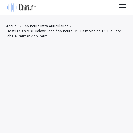
Actualités / Nouveautés
Accueil
›
Ecouteurs Intra Auriculaires
›
Test Hidizs MS1 Galaxy : des écouteurs ChiFi à moins de 15 €, au son
Bon plan
chaleureux et vigoureux
Ecouteurs Intra Auriculaires
Test Casque Audio
Baladeur Audiophile
Ampli/DAC
Enceinte