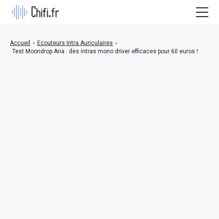
Actualités / Nouveautés
Accueil
›
Ecouteurs Intra Auriculaires
›
Test Moondrop Aria : des intras mono driver efficaces pour 60 euros !
Bon plan
Ecouteurs Intra Auriculaires
Test Casque Audio
Baladeur Audiophile
Ampli/DAC
Enceinte